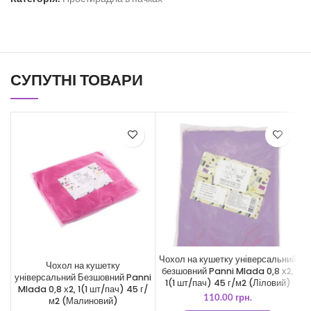
СУПУТНІ ТОВАРИ
Чохол на кушетку універсальний
Чохол на кушетку
безшовний Panni Mlada 0,8 х2,
універсальний Безшовний Panni
0
1(1 шт/пач) 45 г/м2 (Ліловий)
Mlada 0,8 х2, 1(1 шт/пач) 45 г/
110.00
грн.
м2 (Малиновий)