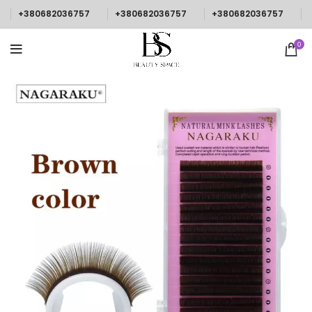
+380682036757
+380682036757
+380682036757
0