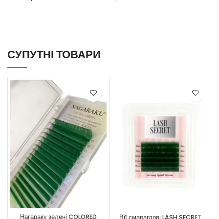
СУПУТНІ ТОВАРИ
Нагараку зелені COLORED
Вії смарагдові LASH SECRET