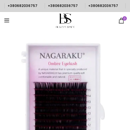
+380682036757
+380682036757
+380682036757
0