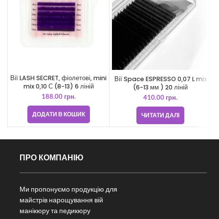
Вії LASH SECRET, фіолетові, mini
Вії Space ESPRESSO 0,07 L mix
В
mix 0,10 С (8-13) 6 ліній
(6-13 мм ) 20 ліній
188.00
грн.
410.00
грн.
ДОДАТИ В КОШИК
ЧИТАТИ ДАЛІ
ПРО КОМПАНІЮ
Ми пропонуємо продукцію для
майстрів нарощування вій
манікюру та педикюру