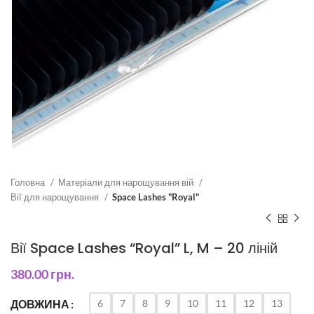
Головна
Матеріали для нарощування вій
Вії для нарощування
Space Lashes "Royal"
Вії Space Lashes “Royal” L, M – 20 ліній
380.00
грн.
6
7
8
9
10
11
12
13
ДОВЖИНА