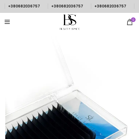
+380682036757
+380682036757
+380682036757
0