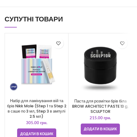
СУПУТНІ ТОВАРИ
Набір для ламінування вій та
Паста для розмітки брів біла
брів Nikk Mole (Step 1 та Step 2
BROW ARCHITECT PASTE 13 g,
в саше по 3 мл, Step 3 в ампулі
SCULPTOR
2.5 мл)
215.00
грн.
305.00
грн.
ДОДАТИ В КОШИК
ДОДАТИ В КОШИК