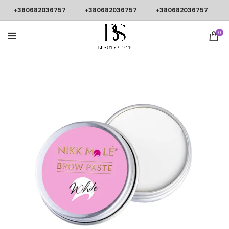
+380682036757
+380682036757
+380682036757
0