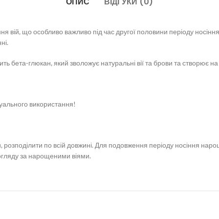
ОПИС
ВІДГУКИ (0)
 вій, що особливо важливо під час другої половини періоду носіння 
ні.
ить бета-глюкан, який зволожує натуральні вії та брови та створює на 
уального використання!
би, розподілити по всій довжині. Для подовження періоду носіння нар
гляду за нарощеними віями.