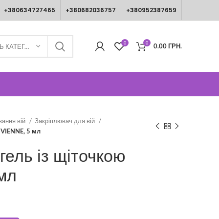
+380634727465
+380682036757
+380952387659
0
0
0.00
ГРН.
ВИБЕРІТЬ КАТЕГОРІЮ
вання вій
Закріплювач для вій
IVIENNE, 5 мл
гель із щіточкою
мл