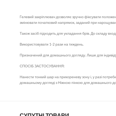
Гелевий закріплювач дозволяє зручно фіксувати положення
змінювати початковий напрямок, заданий при нарощуван
Також засіб підходить для укладання брів. До складу вход
Використовувати 1-2 рази на тиждень.
Призначений для домашнього догляду. Лише для індивід
СПОСІБ ЗАСТОСУВАННЯ:
Нанести тонкий шар на прикореневу зону і, у разі потре
домашньому догляді з Ніжною пінкою для домашнього до
СУПУТНІ ТОВАРИ