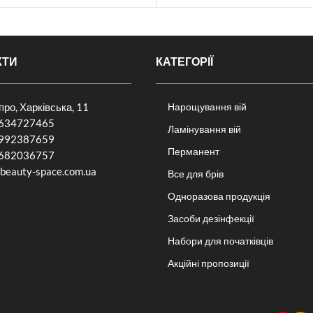
КТИ
КАТЕГОРІЇ
іпро, Харківська, 11
Нарощування вій
634727465
Ламінування вій
992387659
Перманент
682036757​
beauty-space.com.ua
Все для брів
Одноразова продукція
Засоби дезінфекції
Набори для початківців
Акційні пропозиції