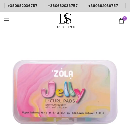
+380682036757
+380682036757
+380682036757
0