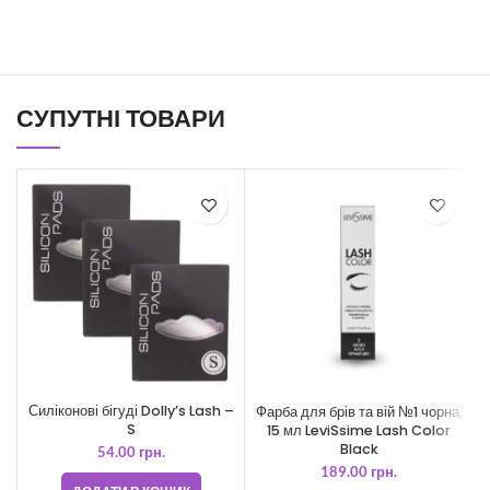
СУПУТНІ ТОВАРИ
Силіконові бігуді Dolly’s Lash –
Фарба для брів та вій №1 чорна,
S
15 мл LeviSsime Lash Color
Black
54.00
грн.
189.00
грн.