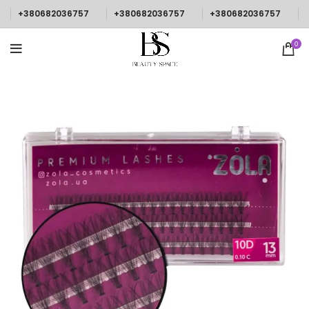
+380682036757
+380682036757
+380682036757
0