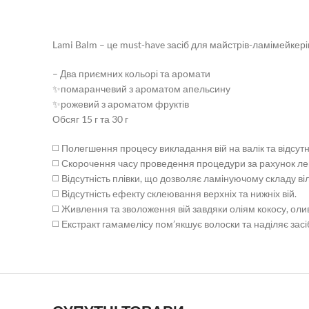
Lami Balm – це must-have засіб для майстрів-ламімейкері
– Два приємних кольорі та аромати
✨помаранчевий з ароматом апельсину
✨рожевий з ароматом фруктів
Обсяг 15 г та 30 г
◻️ Полегшення процесу викладання вій на валік та відсут
◻️ Скорочення часу проведення процедури за рахунок легк
◻️ Відсутність плівки, що дозволяє ламінуючому складу ві
◻️ Відсутність ефекту склеювання верхніх та нижніх вій.
◻️ Живлення та зволоження вій завдяки оліям кокосу, олив
◻️ Екстракт гамамелісу пом’якшує волоски та наділяє зас