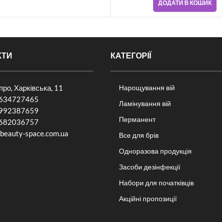
ДОДАТИ В КОШИК
КТИ
КАТЕГОРІЇ
іпро, Харківська, 11
Нарощування вій
634727465
Ламінування вій
992387659
Перманент
682036757​
beauty-space.com.ua
Все для брів
Одноразова продукція
Засоби дезінфекції
Набори для початківців
Акційні пропозиції