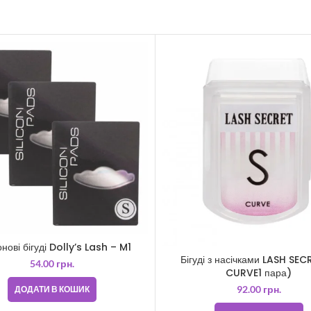
нові бігуді Dolly’s Lash – M1
Бігуді з насічками LASH SEC
54.00
грн.
CURVE1 пара)
92.00
грн.
ДОДАТИ В КОШИК