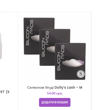
Силіконові бігуді Dolly’s Lash – M
Валик
RET (S
54.00
грн.
ДОДАТИ В КОШИК