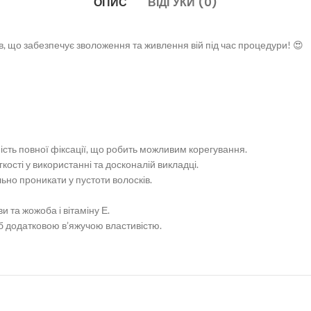
ОПИС
ВІДГУКИ (0)
в, що забезпечує зволоження та живлення вій під час процедури! 😍
ність повної фіксації, що робить можливим корегування.
ості у використанні та досконалій викладці.
льно проникати у пустоти волосків.
и та жожоба і вітаміну Е.
іб додатковою в’яжучою властивістю.