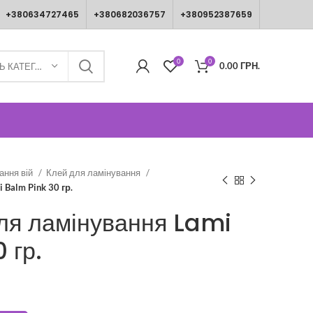
+380634727465
+380682036757
+380952387659
0
0
0.00
ГРН.
ВИБЕРІТЬ КАТЕГОРІЮ
ання вій
Клей для ламінування
Balm Pink 30 гр.
ля ламінування Lami
 гр.