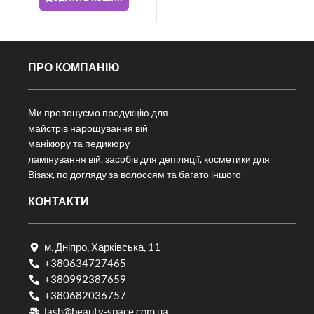
ПРО КОМПАНІЮ
Ми пропонуємо продукцію для
майстрів нарощування вій
манікюру та педикюру
ламінування вій, засобів для депіляції, косметики для
Візаж, по догляду за волоссям та багато іншого
КОНТАКТИ
м. Дніпро, Харківська, 11
+380634727465
+380992387659
+380682036757​
lash@beauty-space.com.ua