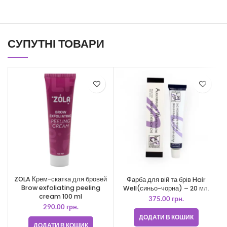
СУПУТНІ ТОВАРИ
ZOLA Крем-скатка для бровей
Фарба для вій та брів Hair
Brow exfoliating peeling
Well(синьо-чорна) – 20 мл.
cream 100 ml
375.00
грн.
290.00
грн.
ДОДАТИ В КОШИК
ДОДАТИ В КОШИК