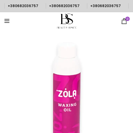
+380682036757
+380682036757
+380682036757
0