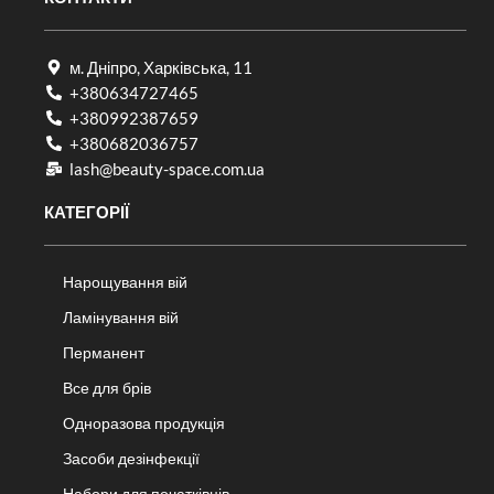
м. Дніпро, Харківська, 11
+380634727465
+380992387659
+380682036757​
lash@beauty-space.com.ua
КАТЕГОРІЇ
Нарощування вій
Ламінування вій
Перманент
Все для брів
Одноразова продукція
Засоби дезінфекції
Набори для початківців