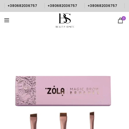
+380682036757
+380682036757
+380682036757
0