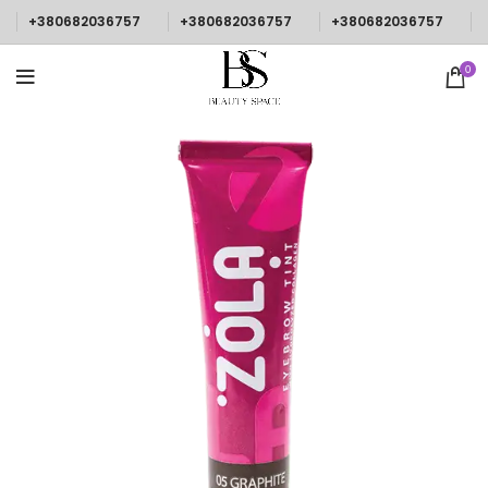
+380682036757
+380682036757
+380682036757
0