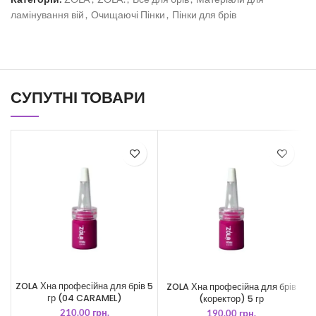
ламінування вій
,
Очищаючі Пінки
,
Пінки для брів
СУПУТНІ ТОВАРИ
ZOLA Хна професійна для брів 5
ZOLA Хна професійна для брів
Z
гр (04 CARAMEL)
(коректор) 5 гр
210.00
грн.
190.00
грн.