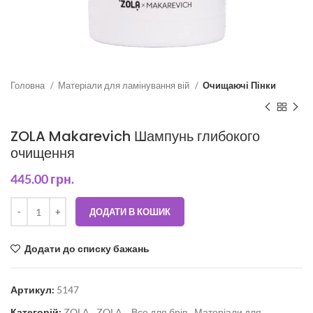
Головна
Матеріали для ламінування вій
Очищаючі Пінки
ZOLA Makarevich Шампунь глибокого
очищення
445.00
грн.
ДОДАТИ В КОШИК
Додати до списку бажань
Артикул:
5147
Категорій:
ZOLA
,
ZOLA.
,
Все для брів
,
Матеріали для