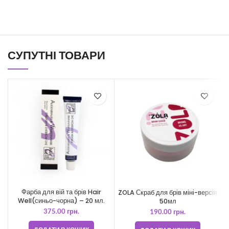
СУПУТНІ ТОВАРИ
Фарба для вій та брів Hair
ZOLA Скраб для брів міні-версія
Well(синьо-чорна) – 20 мл.
50мл
375.00
грн.
190.00
грн.