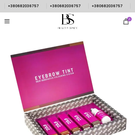
+380682036757
+380682036757
+380682036757
0