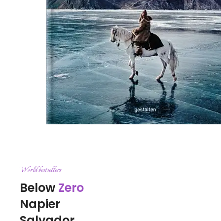
World bestsellers
Below
Zero
Napier
Salvador