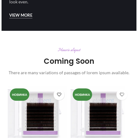
look even.
VIEW MORE
Mauris aliquet
Coming Soon
There are many variations of passages of lorem ipsum available.
НОВИНКА
НОВИНКА