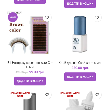
ДОДАТИ В КОШИК
-48%
Вії Нагараку коричневі 0.10 С –
Клей для вій Скай D+ – 5 мл.
13 мм.
250.00
грн.
99.00
грн.
190.00
грн.
ДОДАТИ В КОШИК
ДОДАТИ В КОШИК
НЕМАЄ В НАЯВН
НЕМАЄ В НАЯВН
ОСТІ
ОСТІ