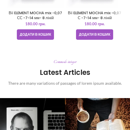
Вії ELEMENT MOCHA mix -0,07
Вії ELEMENT MOCHA mix -0,07
Z
СС -7-14 мм- 8 ліній
С -7-14 мм- 8 ліній
л
180.00
грн.
180.00
грн.
ДОДАТИ В КОШИК
ДОДАТИ В КОШИК
Commodo integer
Latest Articles
There are many variations of passages of lorem ipsum available.