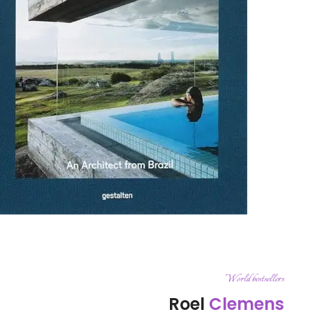
World bestsellers
Roel
Clemens