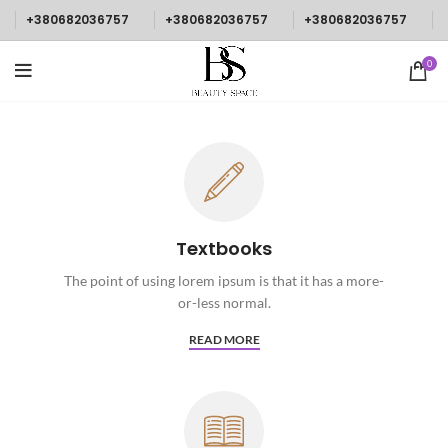
+380682036757
+380682036757
+380682036757
0
Textbooks
The point of using lorem ipsum is that it has a more-
or-less normal.
READ MORE