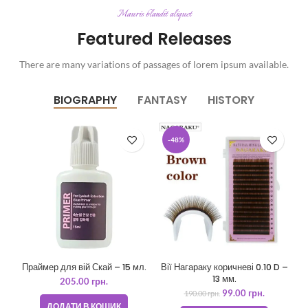
Mauris blandit aliquet
Featured Releases
There are many variations of passages of lorem ipsum available.
BIOGRAPHY
FANTASY
HISTORY
-48%
Праймер для вій Скай – 15 мл.
Вії Нагараку коричневі 0.10 D –
13 мм.
205.00
грн.
99.00
грн.
190.00
грн.
ДОДАТИ В КОШИК