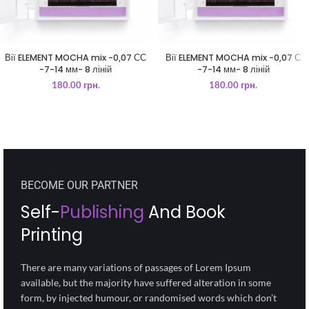
Вії ELEMENT MOCHA mix -0,07 СС
Вії ELEMENT MOCHA mix -0,07 С
-7-14 мм- 8 ліній
-7-14 мм- 8 ліній
180.00
грн.
180.00
грн.
BECOME OUR PARTNER
Self-
Publishing
And Book
Printing
There are many variations of passages of Lorem Ipsum
available, but the majority have suffered alteration in some
form, by injected humour, or randomised words which don’t