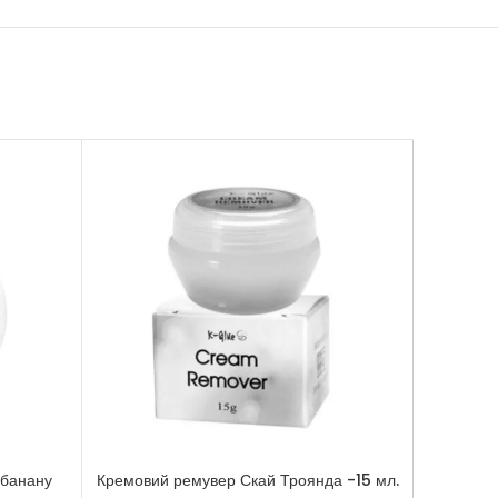
 банану
Кремовий ремувер Скай Троянда -15 мл.
Желейн