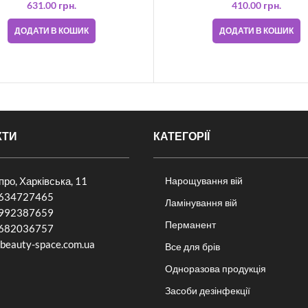
631.00
грн.
410.00
грн.
ДОДАТИ В КОШИК
ДОДАТИ В КОШИК
КТИ
КАТЕГОРІЇ
іпро, Харківська, 11
Нарощування вій
634727465
Ламінування вій
992387659
Перманент
682036757​
beauty-space.com.ua
Все для брів
Одноразова продукція
Засоби дезінфекції