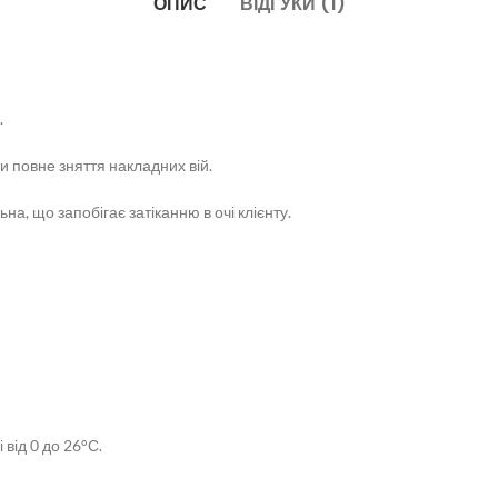
ОПИС
ВІДГУКИ (1)
.
и повне зняття накладних вій.
на, що запобігає затіканню в очі клієнту.
 від 0 до 26°С.