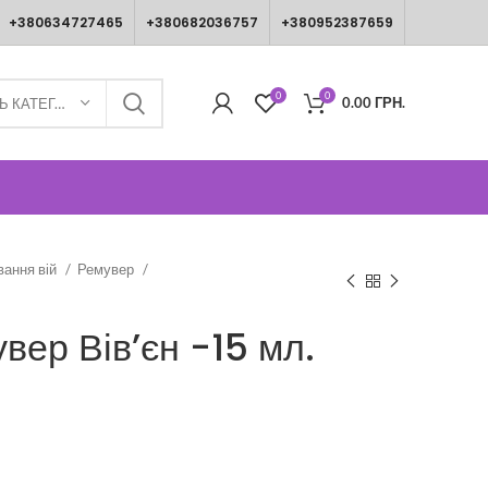
+380634727465
+380682036757
+380952387659
0
0
0.00
ГРН.
ВИБЕРІТЬ КАТЕГОРІЮ
вання вій
Ремувер
вер Вів’єн -15 мл.