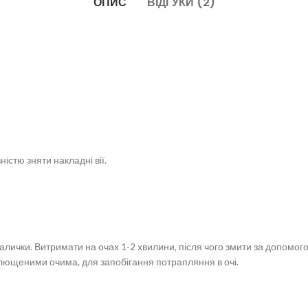
ОПИС
ВІДГУКИ (2)
істю зняти накладні вії.
алички. Витримати на очах 1-2 хвилини, після чого змити за допомого
лющеними очима, для запобігання потрапляння в очі.