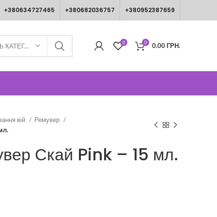
+380634727465
+380682036757
+380952387659
0
0
0.00
ГРН.
ВИБЕРІТЬ КАТЕГОРІЮ
вання вій
Ремувер
мл.
вер Скай Pink – 15 мл.