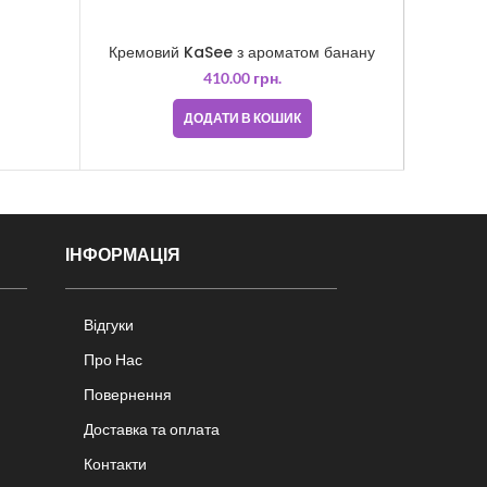
Кремовий KaSee з ароматом банану
Ремуве
410.00
грн.
ДОДАТИ В КОШИК
ІНФОРМАЦІЯ
Відгуки
Про Нас
Повернення
Доставка та оплата
Контакти