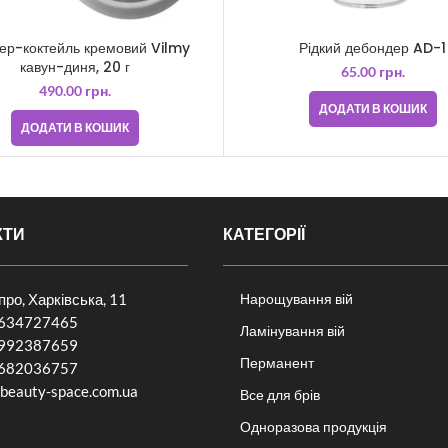
ер-коктейль кремовий Vilmy
Рідкий дебондер AD-1
кавун-диня, 20 г
65.00
грн.
490.00
грн.
ДОДАТИ В КОШИК
ДОДАТИ В КОШИК
КТИ
КАТЕГОРІЇ
іпро, Харківська, 11
Нарощування вій
634727465
Ламінування вій
992387659
Перманент
682036757​
beauty-space.com.ua
Все для брів
Одноразова продукція