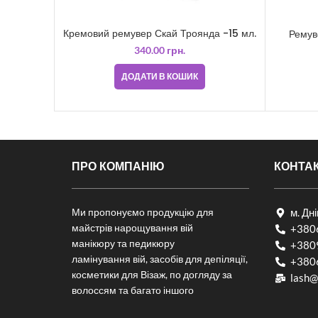
Кремовий ремувер Скай Троянда -15 мл.
Ремув
340.00
грн.
ДОДАТИ В КОШИК
ПРО КОМПАНІЮ
КОНТА
Ми пропонуємо продукцію для
м. Дн
майстрів нарощування вій
+380
манікюру та педикюру
+380
ламінування вій, засобів для депіляції,
+380
косметики для Візаж, по догляду за
lash@
волоссям та багато іншого