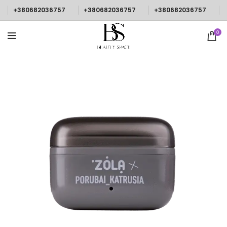
+380682036757
+380682036757
+380682036757
0