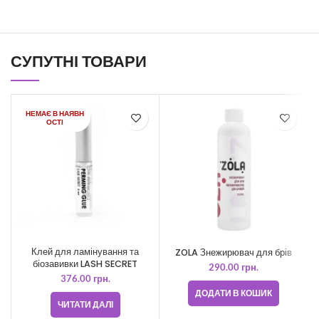
СУПУТНІ ТОВАРИ
НЕМАЄ В НАЯВН
ОСТІ
Клей для ламінування та
ZOLA Знежирювач для брів
біозавивки LASH SECRET
в
290.00
грн.
376.00
грн.
ДОДАТИ В КОШИК
ЧИТАТИ ДАЛІ