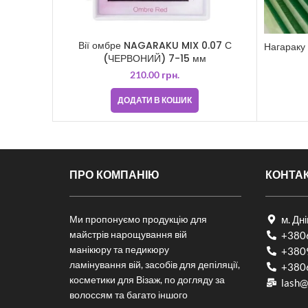
Вії омбре NAGARAKU MIX 0.07 С
Нагараку
(ЧЕРВОНИЙ) 7-15 мм
210.00
грн.
ДОДАТИ В КОШИК
ПРО КОМПАНІЮ
КОНТА
Ми пропонуємо продукцію для
м. Дн
майстрів нарощування вій
+380
манікюру та педикюру
+380
ламінування вій, засобів для депіляції,
+380
косметики для Візаж, по догляду за
lash@
волоссям та багато іншого