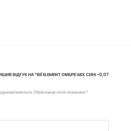
ШИВ ВІДГУК НА “ВІЇ ELEMENT ОМБРЕ MIX СИНІ -0,07
*
люднюватиметься.
Обов’язкові поля позначені