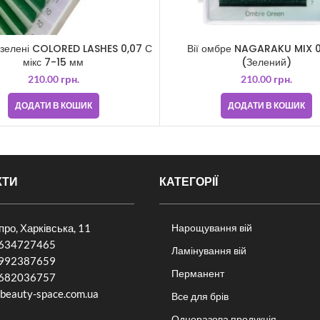
 зелені COLORED LASHES 0,07 С
Вії омбре NAGARAKU MIX 0
мікс 7-15 мм
(Зелений)
210.00
грн.
210.00
грн.
ДОДАТИ В КОШИК
ДОДАТИ В КОШИК
КТИ
КАТЕГОРІЇ
іпро, Харківська, 11
Нарощування вій
634727465
Ламінування вій
992387659
Перманент
682036757​
beauty-space.com.ua
Все для брів
Одноразова продукція