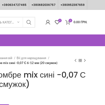
+380634727465
+380682036757
+380952387659
0
0
0.00
ГРН.
ВИБЕРІТЬ КАТЕГОРІЮ
вання вій
Вії для нарощування
е mix сині -0,07 С 6-12 мм (20 смужок)
омбре mix сині -0,07 С
 смужок)