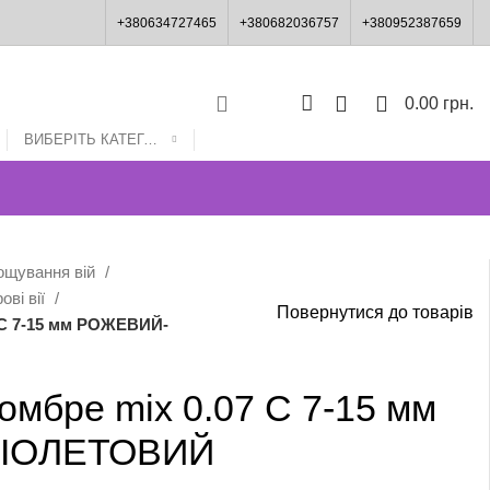
+380634727465
+380682036757
+380952387659
0
0
0.00
грн.
ВИБЕРІТЬ КАТЕГОРІЮ
ощування вій
ові вії
Повернутися до товарів
7 С 7-15 мм РОЖЕВИЙ-
 омбре mix 0.07 С 7-15 мм
ІОЛЕТОВИЙ