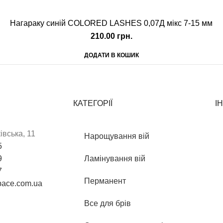
Нагараку синій COLORED LASHES 0,07Д мікс 7-15 мм
210.00
грн.
ДОДАТИ В КОШИК
КАТЕГОРІЇ
І
івська, 11
Нарощування вій
5
9
Ламінування вій
​
Перманент
pace.com.ua
Все для брів