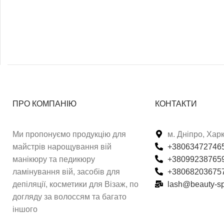
ПРО КОМПАНІЮ
КОНТАКТИ
Ми пропонуємо продукцію для
м. Дніпро, Харк
майстрів нарощування вій
+38063472746
манікюру та педикюру
+38099238765
ламінування вій, засобів для
+380682036757
депіляції, косметики для Візаж, по
lash@beauty-s
догляду за волоссям та багато
іншого