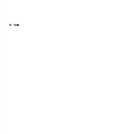
НЕМА
Є В Н
АЯВН
ОСТІ