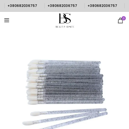
+380682036757
+380682036757
+380682036757
0