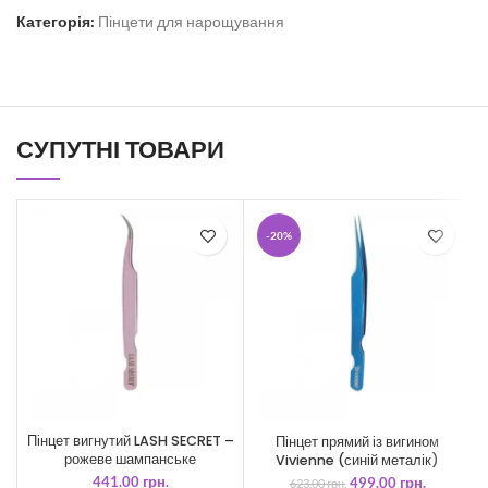
Категорія:
Пінцети для нарощування
СУПУТНІ ТОВАРИ
-20%
Пінцет вигнутий LASH SECRET –
Пінцет прямий із вигином
рожеве шампанське
Vivienne (синій металік)
441.00
грн.
499.00
грн.
623.00
грн.