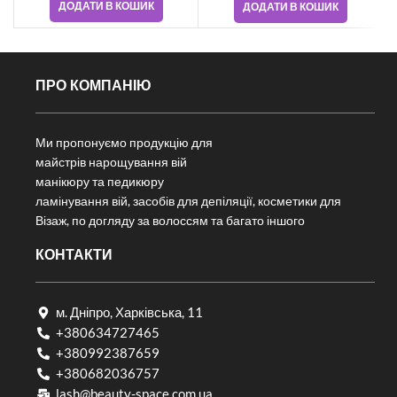
ДОДАТИ В КОШИК
ДОДАТИ В КОШИК
ПРО КОМПАНІЮ
Ми пропонуємо продукцію для
майстрів нарощування вій
манікюру та педикюру
ламінування вій, засобів для депіляції, косметики для
Візаж, по догляду за волоссям та багато іншого
КОНТАКТИ
м. Дніпро, Харківська, 11
+380634727465
+380992387659
+380682036757​
lash@beauty-space.com.ua