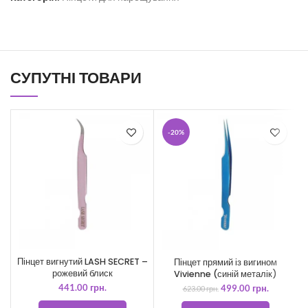
СУПУТНІ ТОВАРИ
-20%
Пінцет вигнутий LASH SECRET –
Пінцет прямий із вигином
рожевий блиск
Vivienne (синій металік)
441.00
грн.
499.00
грн.
623.00
грн.