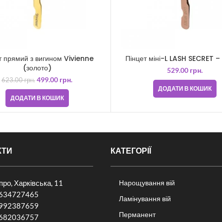
т прямий з вигином Vivienne
Пінцет міні-L LASH SECRET –
(золото)
529.00
грн.
499.00
грн.
623.00
грн.
ДОДАТИ В КОШИК
ДОДАТИ В КОШИК
КТИ
КАТЕГОРІЇ
іпро, Харківська, 11
Нарощування вій
634727465
Ламінування вій
992387659
Перманент
682036757​