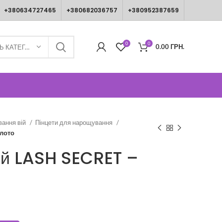
+380634727465
+380682036757
+380952387659
0
0
0.00
ГРН.
ВИБЕРІТЬ КАТЕГОРІЮ
вання вій
Пінцети для нарощування
олото
ий LASH SECRET –