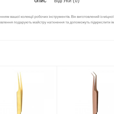
ОПИС
ВІДГУКИ (0)
ням вашої колекції робочих інструментів. Він виготовлений із міцно
абарвлення подарують майстру натхнення та допоможуть підкреслити ім