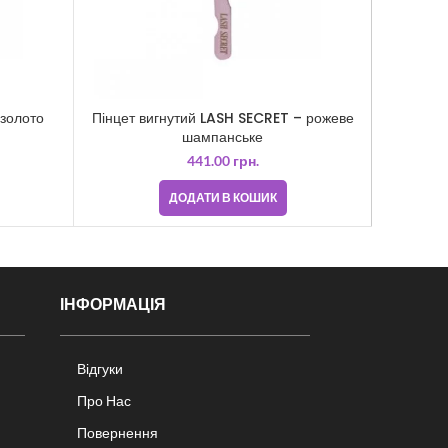
 золото
Пінцет вигнутий LASH SECRET – рожеве
Пінцет
шампанське
441.00
грн.
ДОДАТИ В КОШИК
ІНФОРМАЦІЯ
Відгуки
Про Нас
Повернення