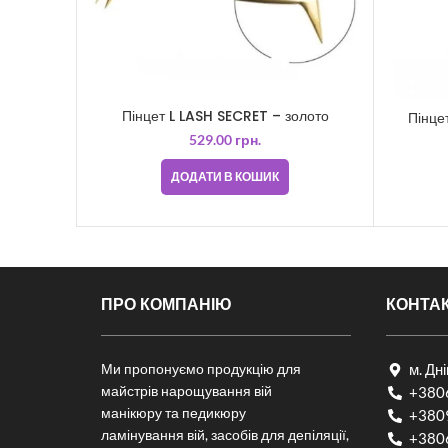
Пінцет L LASH SECRET – золото
Пінце
529.00
грн.
ДОДАТИ В КОШИК
ПРО КОМПАНІЮ
КОНТА
Ми пропонуємо продукцію для
м. Дн
майстрів нарощування вій
+380
манікюру та педикюру
+380
ламінування вій, засобів для депіляції,
+380