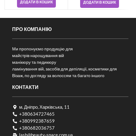
ДОДАТИ В КОШИК
ДОДАТИ В КОШИК
ПРО КОМПАНІЮ
Ми пропонуємо продукцію для
майстрів нарощування вій
манікюру та педикюру
ламінування вій, засобів для депіляції, косметики для
Візаж, по догляду за волоссям та багато іншого
КОНТАКТИ
м. Дніпро, Харківська, 11
+380634727465
+380992387659
+380682036757​
lash@beauty-space.com.ua