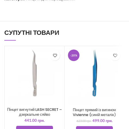
СУПУТНІ ТОВАРИ
-20%
Пінцет вигнутий LASH SECRET –
Пінцет прямий із вигином
дзеркальне сяйво
Vivienne (синій металік)
441.00
грн.
499.00
грн.
623.00
грн.