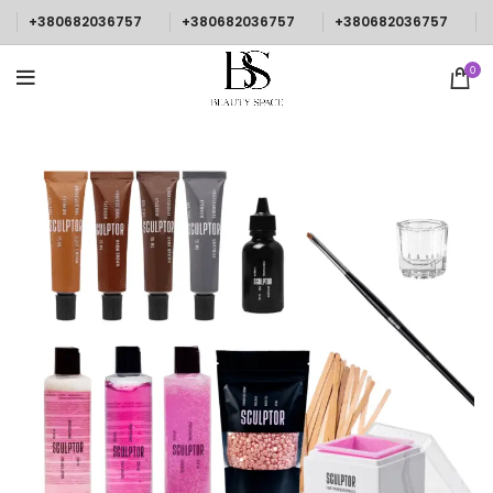
+380682036757
+380682036757
+380682036757
0