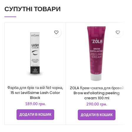
СУПУТНІ ТОВАРИ
Фарба для брів та вій №1 чорна,
ZOLA Крем-скатка для бровей
15 мл LeviSsime Lash Color
Brow exfoliating peeling
Black
cream 100 ml
189.00
грн.
290.00
грн.
ДОДАТИ В КОШИК
ДОДАТИ В КОШИК