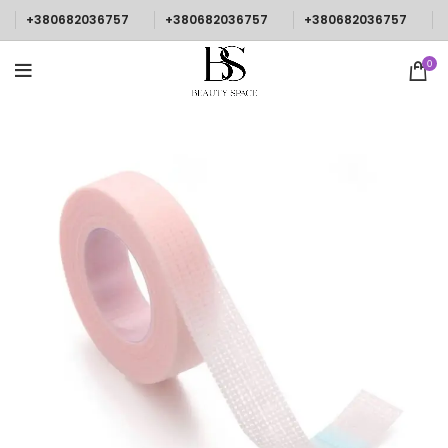
+380682036757
+380682036757
+380682036757
0