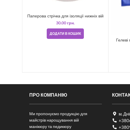
Паперова стрічка для ізоляції нижніх вій
30.00
грн.
ДОДАТИ В КОШИК
Гелеві 
ПРО КОМПАНІЮ
КОНТА
Ми пропонуємо продукцію для
м. Дн
майстрів нарощування вій
+380
манікюру та педикюру
+380