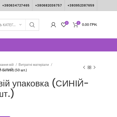
+380634727465
+380682036757
+380952387659
0
0
0.00
ГРН.
ВИБЕРІТЬ КАТЕГОРІЮ
вання вій
Витратні матеріали
-БІЛИЙ) (50 шт.)
вій упаковка (СИНІЙ-
шт.)