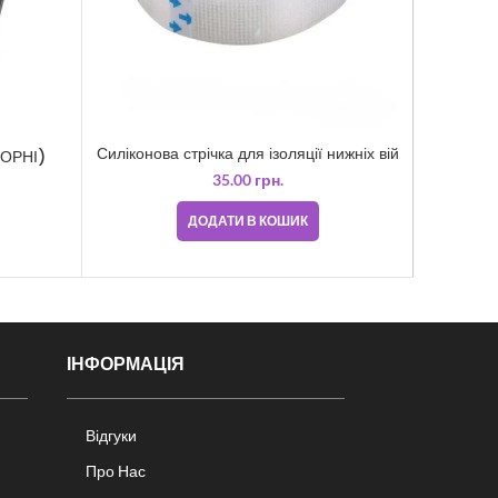
Щіточки 
Силіконова стрічка для ізоляції нижніх вій
ЧОРНІ)
35.00
грн.
ДОДАТИ В КОШИК
ІНФОРМАЦІЯ
Відгуки
Про Нас