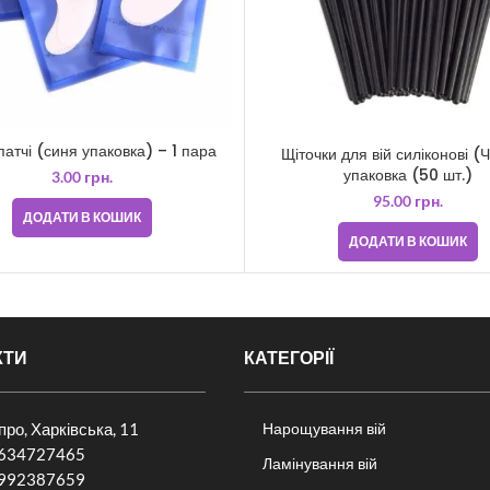
патчі (синя упаковка) – 1 пара
Щіточки для вій силіконові (
упаковка (50 шт.)
3.00
грн.
95.00
грн.
ДОДАТИ В КОШИК
ДОДАТИ В КОШИК
КТИ
КАТЕГОРІЇ
іпро, Харківська, 11
Нарощування вій
634727465
Ламінування вій
992387659