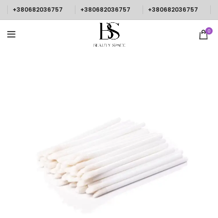
+380682036757
+380682036757
+380682036757
0