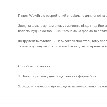
Пінцет WowBrow розроблений спеціально для легкої та ш
Завдяки щільному та міцному змиканню пінцет надійно 
волоски будь-якої товщини. Ергономічна форма та оптима
Інструмент виготовлений із високоякісної сталі, тому прос
температур під час стерилізації. Він надовго збережетьс
Спосіб застосування
1. Нанести розмітку для моделювання форми брів.
2. Видалити волоски, що виходять за межі розмітки: за