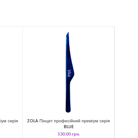
іум серія
ZOLA Пінцет професійний преміум серія
ZOLA Пін
BLUE
530.00
грн.