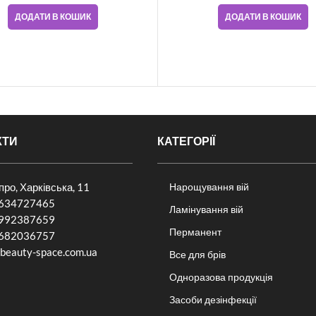
ДОДАТИ В КОШИК
ДОДАТИ В КОШИК
КТИ
КАТЕГОРІЇ
іпро, Харківська, 11
Нарощування вій
634727465
Ламінування вій
992387659
Перманент
682036757​
beauty-space.com.ua
Все для брів
Одноразова продукція
Засоби дезінфекції