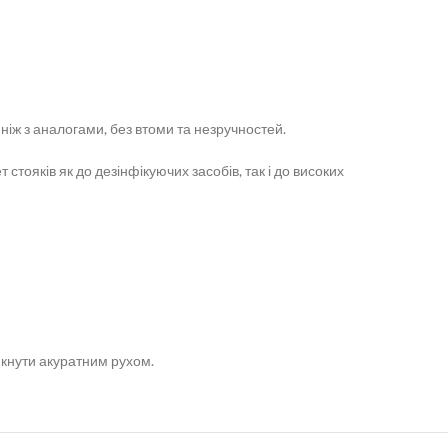
іж з аналогами, без втоми та незручностей.
 стояків як до дезінфікуючих засобів, так і до високих
икнути акуратним рухом.