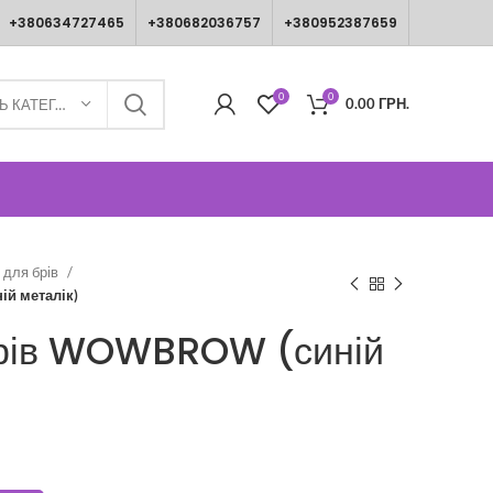
+380634727465
+380682036757
+380952387659
0
0
0.00
ГРН.
ВИБЕРІТЬ КАТЕГОРІЮ
 для брів
й металік)
брів WOWBROW (синій