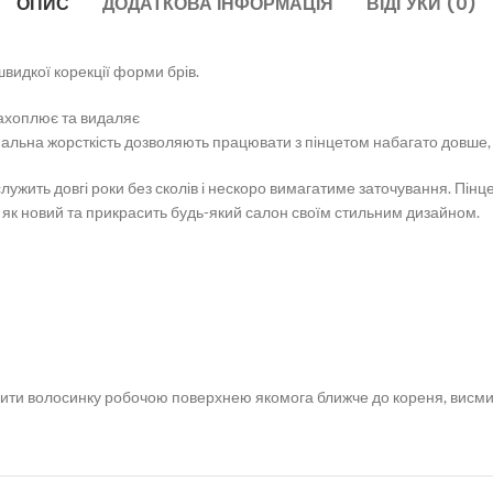
ОПИС
ДОДАТКОВА ІНФОРМАЦІЯ
ВІДГУКИ (0)
видкої корекції форми брів.
захоплює та видаляє
льна жорсткість дозволяють працювати з пінцетом набагато довше, н
лужить довгі роки без сколів і нескоро вимагатиме заточування. Пінцет
я як новий та прикрасить будь-який салон своїм стильним дизайном.
хопити волосинку робочою поверхнею якомога ближче до кореня, висм