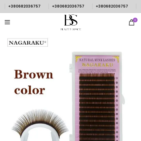
+380682036757
+380682036757
+380682036757
0