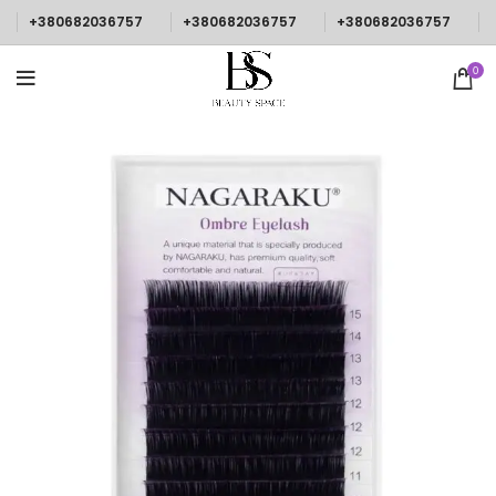
+380682036757
+380682036757
+380682036757
0