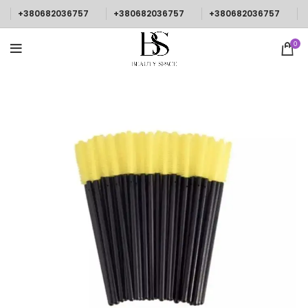
+380682036757
+380682036757
+380682036757
0