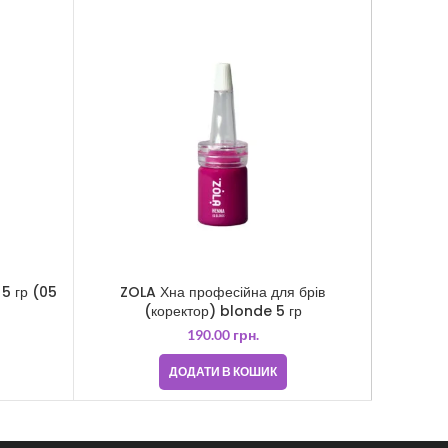
5 гр (05
ZOLA Хна професійна для брів
ZOLA Хна
(коректор) blonde 5 гр
190.00
грн.
ДОДАТИ В КОШИК