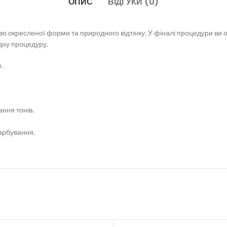
ОПИС
ВІДГУКИ (0)
о окресленої форми та природного відтінку. У фіналі процедури ви
одну процедуру.
.
ння тонів.
арбування.