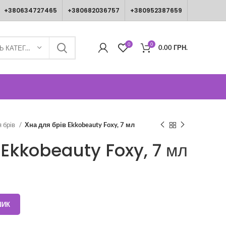
+380634727465
+380682036757
+380952387659
0
0
0.00
ГРН.
ВИБЕРІТЬ КАТЕГОРІЮ
я брів
Хна для брів Ekkobeauty Foxy, 7 мл
 Ekkobeauty Foxy, 7 мл
ШИК