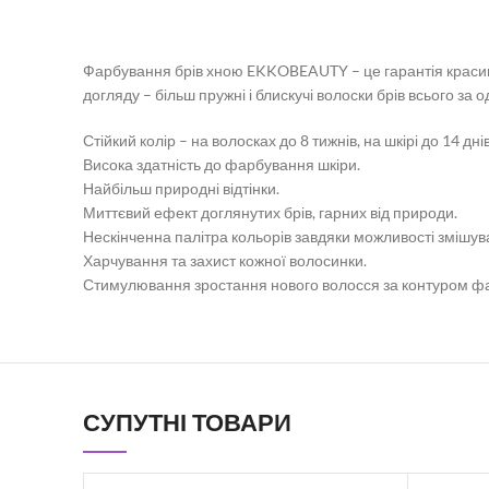
Фарбування брів хною EKKOBEAUTY – це гарантія красив
догляду – більш пружні і блискучі волоски брів всього за 
Стійкий колір – на волосках до 8 тижнів, на шкірі до 14 днів
Висока здатність до фарбування шкіри.
Найбільш природні відтінки.
Миттєвий ефект доглянутих брів, гарних від природи.
Нескінченна палітра кольорів завдяки можливості змішува
Харчування та захист кожної волосинки.
Стимулювання зростання нового волосся за контуром ф
СУПУТНІ ТОВАРИ