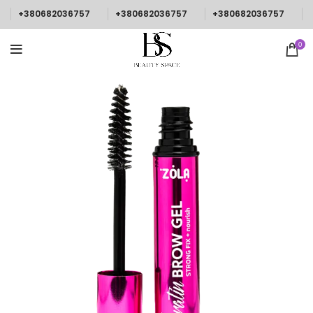
+380682036757
+380682036757
+380682036757
0