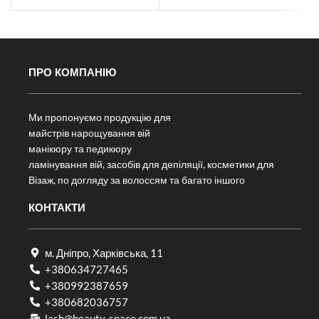
ПРО КОМПАНІЮ
Ми пропонуємо продукцію для
майстрів нарощування вій
манікюру та педикюру
ламінування вій, засобів для депіляції, косметики для
Візаж, по догляду за волоссям та багато іншого
КОНТАКТИ
м. Дніпро, Харківська, 11
+380634727465
+380992387659
+380682036757​
lash@beauty-space.com.ua