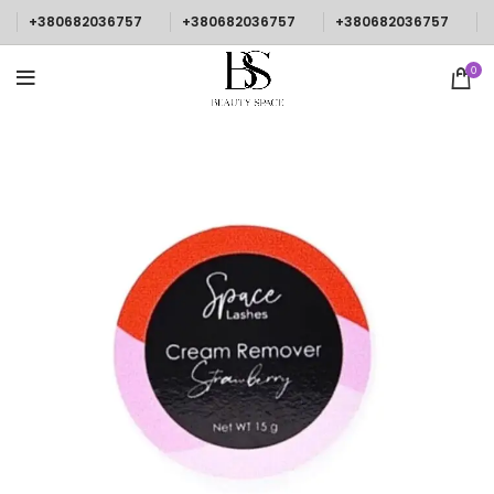
+380682036757
+380682036757
+380682036757
0