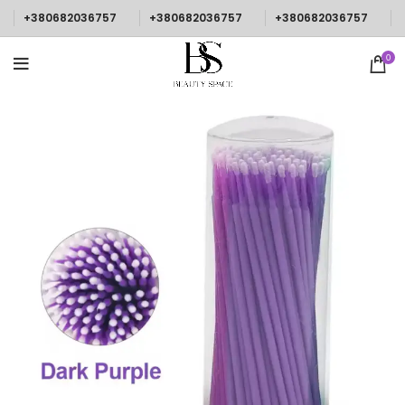
+380682036757
+380682036757
+380682036757
0