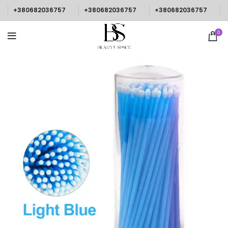
+380682036757
+380682036757
+380682036757
0