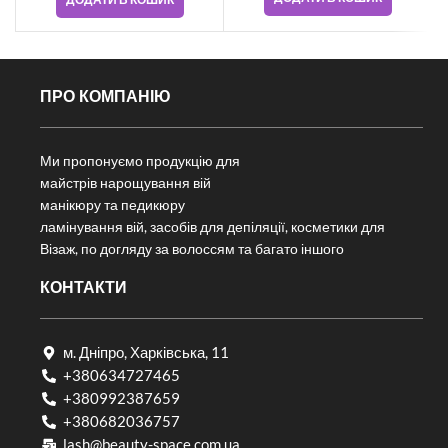
ПРО КОМПАНІЮ
Ми пропонуємо продукцію для
майстрів нарощування вій
манікюру та педикюру
ламінування вій, засобів для депіляції, косметики для
Візаж, по догляду за волоссям та багато іншого
КОНТАКТИ
м. Дніпро, Харківська, 11
+380634727465
+380992387659
+380682036757​
lash@beauty-space.com.ua