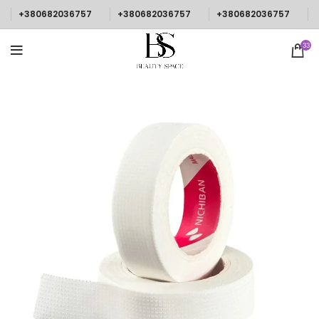
+380682036757
+380682036757
+380682036757
33