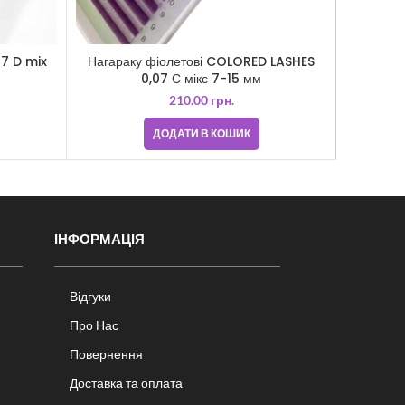
Нагараку фіолетові COLORED LASHES
Вії о
07 D mix
0,07 С мікс 7-15 мм
210.00
грн.
ДОДАТИ В КОШИК
ІНФОРМАЦІЯ
Відгуки
Про Нас
Повернення
Доставка та оплата