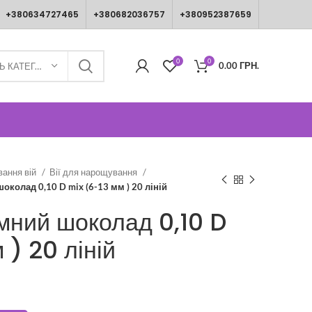
+380634727465
+380682036757
+380952387659
0
0
0.00
ГРН.
ВИБЕРІТЬ КАТЕГОРІЮ
вання вій
Вії для нарощування
шоколад 0,10 D mix (6-13 мм ) 20 ліній
мний шоколад 0,10 D
 ) 20 ліній