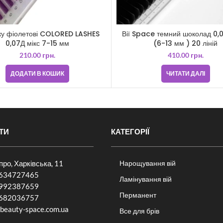
ку фіолетові COLORED LASHES
Вії Space темний шоколад 0,
0,07Д мікс 7-15 мм
(6-13 мм ) 20 ліній
210.00
грн.
410.00
грн.
ДОДАТИ В КОШИК
ЧИТАТИ ДАЛІ
ТИ
КАТЕГОРІЇ
іпро, Харківська, 11
Нарощування вій
634727465
Ламінування вій
992387659
Перманент
682036757​
beauty-space.com.ua
Все для брів