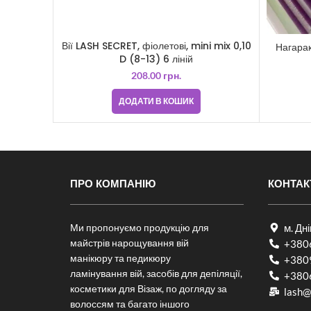
Вії LASH SECRET, фіолетові, mini mix 0,10
Нагара
D (8-13) 6 ліній
208.00
грн.
ДОДАТИ В КОШИК
ПРО КОМПАНІЮ
КОНТАК
Ми пропонуємо продукцію для
м. Дн
майстрів нарощування вій
+380
манікюру та педикюру
+380
ламінування вій, засобів для депіляції,
+380
косметики для Візаж, по догляду за
lash@
волоссям та багато іншого