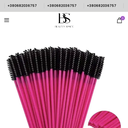
+380682036757
+380682036757
+380682036757
0