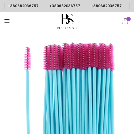
+380682036757
+380682036757
+380682036757
0