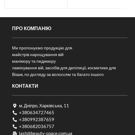
ПРО КОМПАНІЮ
Ми пропонуємо продукцію для
майстрів нарощування вій
манікюру та педикюру
ламінування вій, засобів для депіляції, косметики для
Візаж, по догляду за волоссям та багато іншого
КОНТАКТИ
м. Дніпро, Харківська, 11
+380634727465
+380992387659
+380682036757​
lash@beauty-space.com.ua