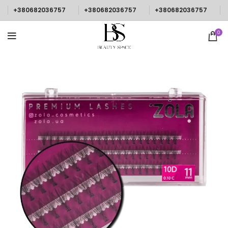
+380682036757
+380682036757
+380682036757
0